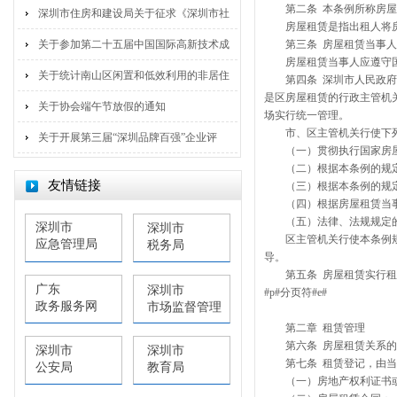
第二条 本条例所称房
深圳市住房和建设局关于征求《深圳市社
房屋租赁是指出租人将
关于参加第二十五届中国国际高新技术成
第三条 房屋租赁当事
房屋租赁当事人应遵守
关于统计南山区闲置和低效利用的非居住
第四条 深圳市人民政
是区房屋租赁的行政主管机
关于协会端午节放假的通知
场实行统一管理。
市、区主管机关行使下
关于开展第三届“深圳品牌百强”企业评
（一）贯彻执行国家房
（二）根据本条例的规
友情链接
（三）根据本条例的规
（四）根据房屋租赁当
（五）法律、法规规定
深圳市
深圳市
区主管机关行使本条例
应急管理局
税务局
导。
第五条 房屋租赁实行
广东
深圳市
#p#分页符#e#
政务服务网
市场监督管理
局
第二章 租赁管理
第六条 房屋租赁关系
深圳市
深圳市
第七条 租赁登记，由
公安局
教育局
（一）房地产权利证书