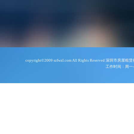
copyright©2009 szfwzl.com All Rights Reserve
工作时间：周一-周五