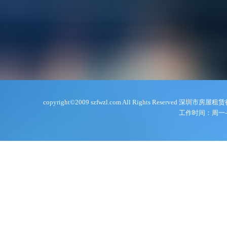
copyright©2009 szfwzl.com All Rights Reserve
工作时间：周一-周五