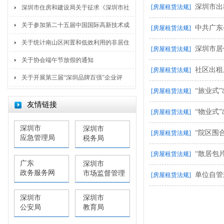
深圳市出
[房屋租赁法规]
深圳市住房和建设局关于征求《深圳市社
关于参加第二十五届中国国际高新技术成
中共广东
[房屋租赁法规]
关于统计南山区闲置和低效利用的非居住
深圳市居
[房屋租赁法规]
关于协会端午节放假的通知
社区出租
[房屋租赁法规]
关于开展第三届“深圳品牌百强”企业评
“旅业式
[房屋租赁法规]
友情链接
“物业式
[房屋租赁法规]
深圳市
深圳市
“院区围
[房屋租赁法规]
应急管理局
税务局
“散居包
[房屋租赁法规]
广东
深圳市
政务服务网
市场监督管理
单位自管
[房屋租赁法规]
局
深圳市
深圳市
公安局
教育局