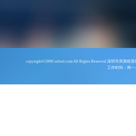
copyright©2009 szfwzl.com All Rights Reserve
工作时间：周一-周五