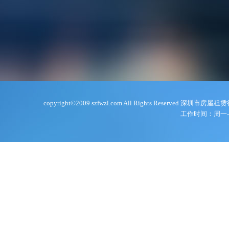
copyright©2009 szfwzl.com All Rights Reserve
工作时间：周一-周五